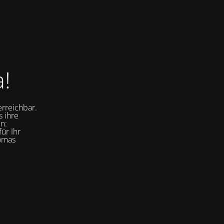
a!
erreichbar.
s ihre
n:
ür Ihr
homas