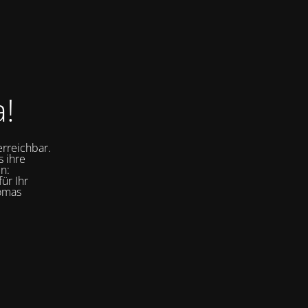
a!
erreichbar.
s ihre
n:
ür Ihr
homas