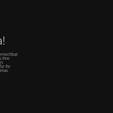
a!
erreichbar.
s ihre
n:
ür Ihr
homas